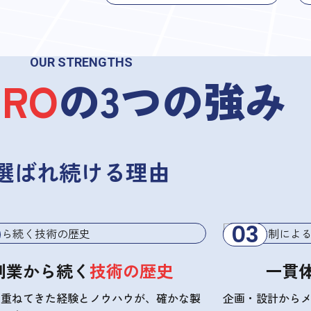
OUR STRENGTHS
-RO
の
3つの強み
選ばれ続ける理由
創業から続く
技術の歴史
一貫
み重ねてきた経験とノウハウが、確かな製
企画・設計から