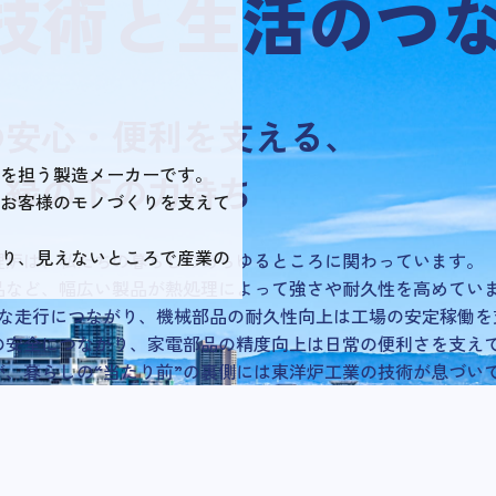
技術と
生活のつ
の安心・便利を支える、
”を担う製造メーカーです。
縁の下の力持ち
お客様のモノづくりを支えて
り、見えないところで産業の
理炉は、私たちの暮らしのあらゆるところに関わっています。
品など、幅広い製品が熱処理によって強さや耐久性を高めてい
な走行につながり、機械部品の耐久性向上は工場の安定稼働を
の安全につながり、家電部品の精度向上は日常の便利さを支え
、暮らしの“当たり前”の裏側には東洋炉工業の技術が息づい