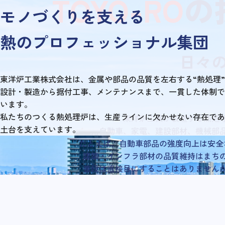
TOYO-RO
の
モノづくりを支える
熱のプロフェッショナル集団
日々
東洋炉工業株式会社は、金属や部品の品質を左右する“熱処理
設計・製造から据付工事、メンテナンスまで、一貫した体制で
います。
私たちのつくる熱処理炉は、生産ラインに欠かせない存在であ
東洋炉工業が製造する熱処
土台を支えています。
自動車、家電、建設部材、機械部
たとえば、自動車部品の強度向上は安全
建築・インフラ部材の品質維持はまち
普段は直接目にすることはありませんが