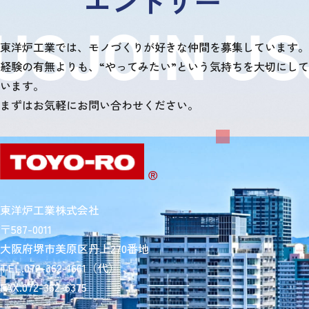
エントリー
US
JOIN US
東洋炉工業では、モノづくりが好きな仲間を募集しています。
経験の有無よりも、“やってみたい”という気持ちを大切にして
います。
まずはお気軽にお問い合わせください。
東洋炉工業株式会社
〒587-0011
大阪府堺市美原区丹上270番地
TEL.
072-362-1661
（代）
FAX.072-362-6375