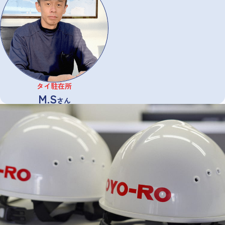
タイ駐在所
M.S
さん