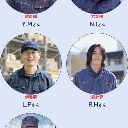
製造部
営業部
Y.M
N.I
さん
さん
調達部
設計部
L.P
R.H
さん
さん