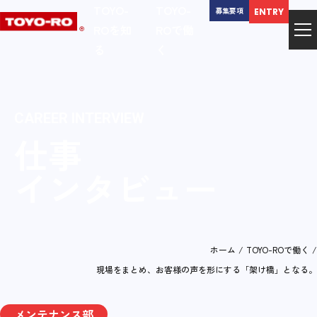
TOYO-
TOYO-
募集要項
ENTRY
ROを知
ROで働
る
く
CAREER INTERVIEW
仕事
インタビュー
ホーム
/
TOYO-ROで働く
/
現場をまとめ、お客様の声を形にする「架け橋」となる。
メンテナンス部